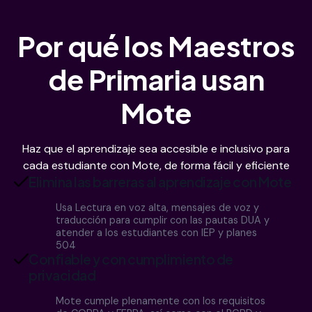
Por qué los Maestros
de Primaria usan
Mote
Haz que el aprendizaje sea accesible e inclusivo para
cada estudiante con Mote, de forma fácil y eficiente
Elimina las barreras al aprendizaje con Mote
Usa Lectura en voz alta, mensajes de voz y
traducción para cumplir con las pautas DUA y
atender a los estudiantes con IEP y planes
504
Confiable y con cumplimiento de
privacidad
Mote cumple plenamente con los requisitos