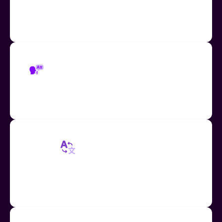
similar a la humana, que elimina la necesidad de
apoyo adicional de docentes y asistentes
Traducción con Lectura en voz alta
Usa Lectura en voz alta para traducir síntesis de voz
en más de 60 idiomas
Traducción de Mote
Traducción de notas de voz de Mote integrada para
texto y audio en más de 60 idiomas, ampliando el
acceso para estudiantes de ESL