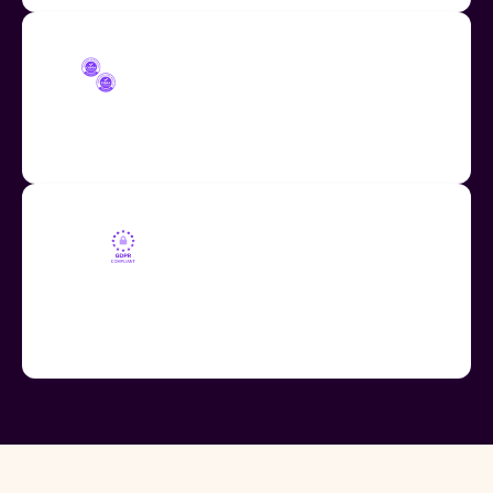
Conforme con COPPA y FERPA
Totalmente conforme con las regulaciones de datos
de estudiantes de COPPA y FERPA.
Conformidad con el RGPD
Totalmente conforme con el RGPD, el Marco de
Privacidad de Datos UE-EE. UU. (EU-U.S. DPF) y la
Extensión del Reino Unido al UE-EE. UU.