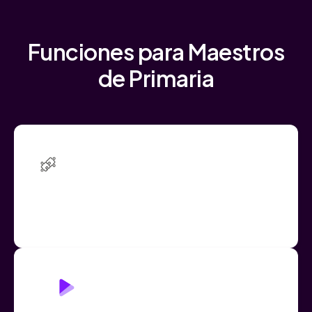
Funciones para Maestros
de Primaria
Grabadora de voz para Google
Forms
Integrado en aplicaciones y sitios web educativos,
permitiendo una experiencia fluida y coherente en
todas las plataformas
Play Page: Lectura en voz alta
Aprendizaje accesible mediante síntesis de voz