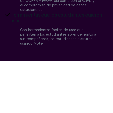
de COPPA y FERPA, así como con el RGPD y
el compromiso de privacidad de datos
estudiantiles
Herramientas que los estudiantes quieren
usar
Con herramientas fáciles de usar que
permiten a los estudiantes aprender junto a
sus compañeros, los estudiantes disfrutan
usando Mote