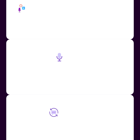
Compartir audio como código de
inserción
Incrusta audio fácilmente en aplicaciones educativas
como Wakelet y Canva.
Dictado
Mote puede utilizarse como una herramienta de
dictado rápida y práctica en cualquier sitio web o
aplicación
Mote Loops
Fomenta la participación del estudiante a través de
tu retroalimentación