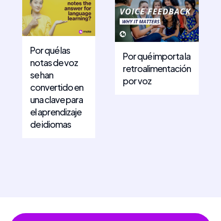
Por qué las
Por qué importa la
notas de voz
retroalimentación
se han
por voz
convertido en
una clave para
el aprendizaje
de idiomas