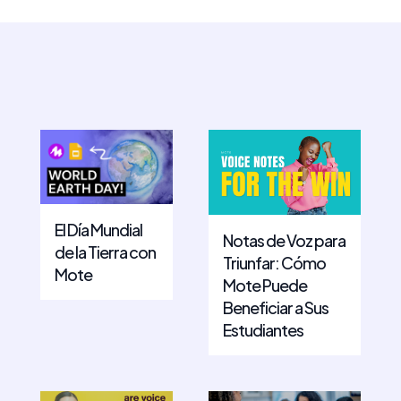
El Día Mundial
Notas de Voz para
de la Tierra con
Triunfar: Cómo
Mote
Mote Puede
Beneficiar a Sus
Estudiantes