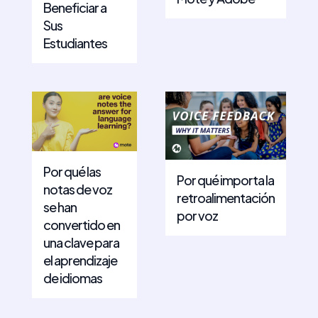
Beneficiar a
Sus
Estudiantes
Por qué las
Por qué importa la
notas de voz
retroalimentación
se han
por voz
convertido en
una clave para
el aprendizaje
de idiomas