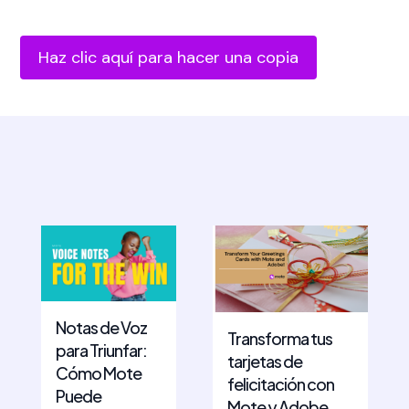
Haz clic aquí para hacer una copia
Notas de Voz
Transforma tus
para Triunfar:
tarjetas de
Cómo Mote
felicitación con
Puede
Mote y Adobe