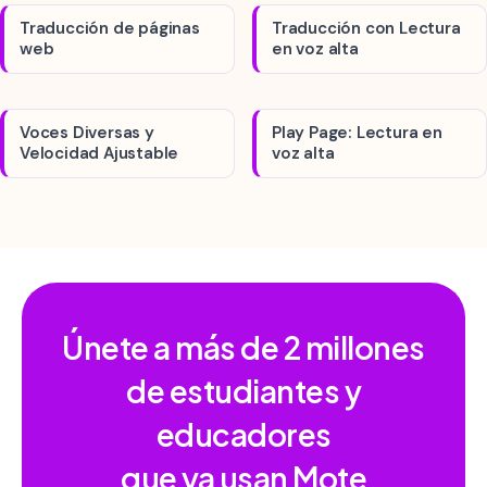
Traducción de páginas
Traducción con Lectura
web
en voz alta
Voces Diversas y
Play Page: Lectura en
Velocidad Ajustable
voz alta
Únete a más de
2 millones
de estudiantes y
educadores
que ya usan Mote