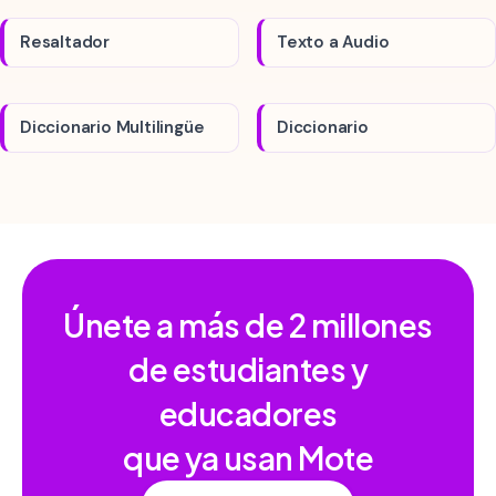
Resaltador
Texto a Audio
Diccionario Multilingüe
Diccionario
Únete a más de
2 millones
de estudiantes y
educadores
que ya usan Mote