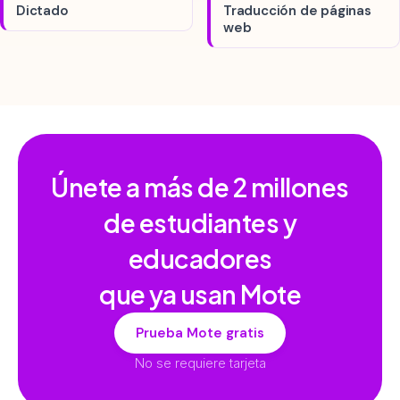
Dictado
Traducción de páginas
web
Únete a más de
2 millones
de estudiantes y
educadores
que ya usan Mote
Prueba Mote gratis
No se requiere tarjeta