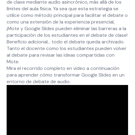
de clase mediante audio asincrónico, más allá de los
límites del aula física. Ya sea que esta estrategia se
utilice como método principal para facilitar el debate o
como una extensión de la experiencia presencial,
¡Mote y Google Slides pueden eliminar las barreras a la
participación de los estudiantes en el debate de clase!
Beneficio adicional… todo el debate queda archivado.
Tanto el docente como los estudiantes pueden volver
al debate para revisar las ideas compartidas con
Mote.
Mira el recorrido completo en video a continuación
para aprender cómo transformar Google Slides en un
entorno de debate de audio.