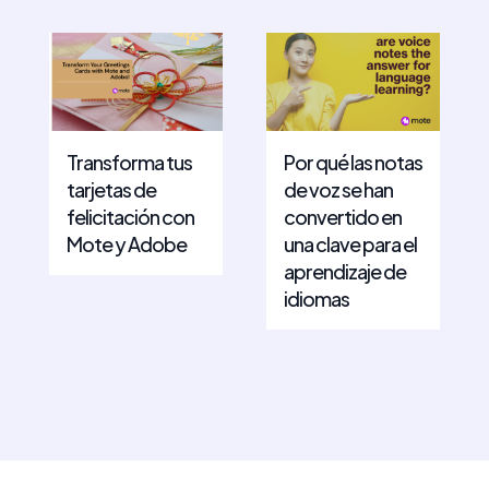
Transforma tus
Por qué las notas
tarjetas de
de voz se han
felicitación con
convertido en
Mote y Adobe
una clave para el
aprendizaje de
idiomas