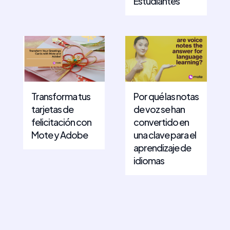
Estudiantes
Transforma tus
Por qué las notas
tarjetas de
de voz se han
felicitación con
convertido en
Mote y Adobe
una clave para el
aprendizaje de
idiomas