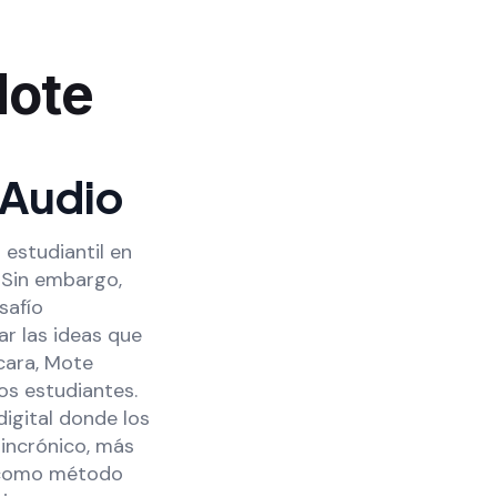
Mote
 Audio
 estudiantil en
 Sin embargo,
safío
r las ideas que
 cara, Mote
os estudiantes.
igital donde los
incrónico, más
ce como método