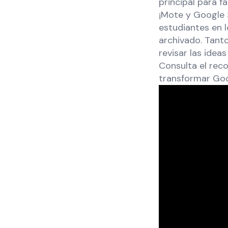
principal para f
¡Mote y Google S
estudiantes en 
archivado. Tant
revisar las ide
Consulta el rec
transformar Goo