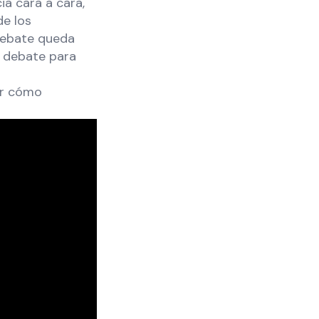
ia cara a cara,
de los
 debate queda
l debate para
er cómo