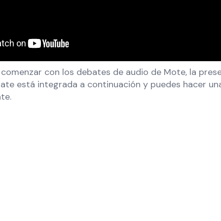
 comenzar con los debates de audio de Mote, la pres
ebate está integrada a continuación y puedes hacer un
te.