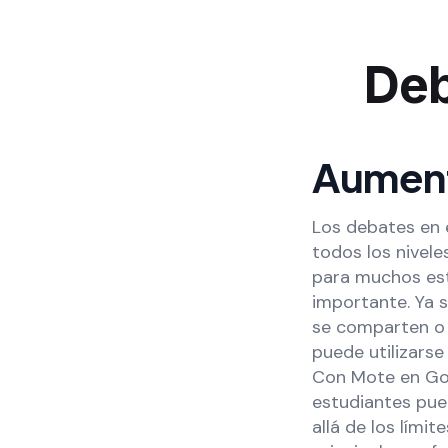
Deb
Aument
Los debates en e
todos los nivele
para muchos est
importante. Ya 
se comparten o q
puede utilizarse
Con Mote en Goo
estudiantes pue
allá de los lími