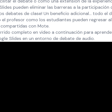
acilitar el debate o como una extensión de la experienc
lides pueden eliminar las barreras a la participación 
los debates de clase! Un beneficio adicional… todo el
o el profesor como los estudiantes pueden regresar a
as compartidas con Mote.
orrido completo en video a continuación para aprend
gle Slides en un entorno de debate de audio.