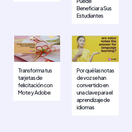
Puede
Beneficiar a Sus
Estudiantes
Transforma tus
Por qué las notas
tarjetas de
de voz se han
felicitación con
convertido en
Mote y Adobe
una clave para el
aprendizaje de
idiomas