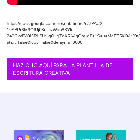
https://docs.google.com/presentation/d/e/2PACX-
1vSBPr6M9OfUj03nUizWuu8KYk-
2e0GxcF40I5RLSUvjqOLqTgKR64qQrwjdPs1SauaMdEE5KO44Xn8
start=false&loop=false&delayms=3000
HAZ CLIC AQUÍ PARA LA PLANTILLA DE
ESCRITURA CREATIVA