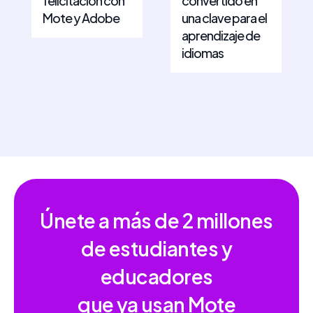
felicitación con
convertido en
Mote y Adobe
una clave para el
aprendizaje de
idiomas
Únete a más de
2 millones
de estudiantes y
educadores
que ya usan Mote