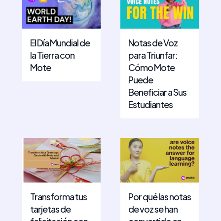
El Día Mundial de
Notas de Voz
la Tierra con
para Triunfar:
Mote
Cómo Mote
Puede
Beneficiar a Sus
Estudiantes
Transforma tus
Por qué las notas
tarjetas de
de voz se han