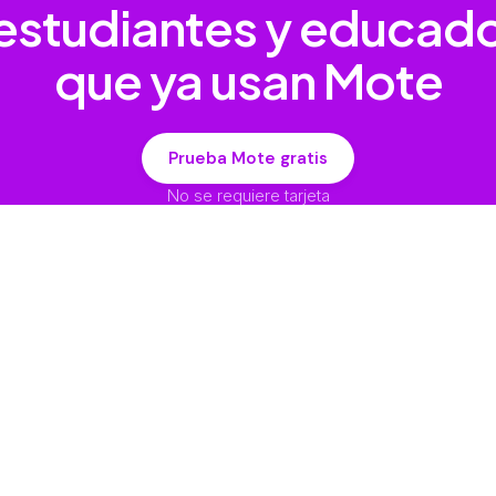
estudiantes y educad
que ya usan Mote
Prueba Mote gratis
No se requiere tarjeta
Soluciones
Empresa
a
No se encontraron
Acerca de
elementos.