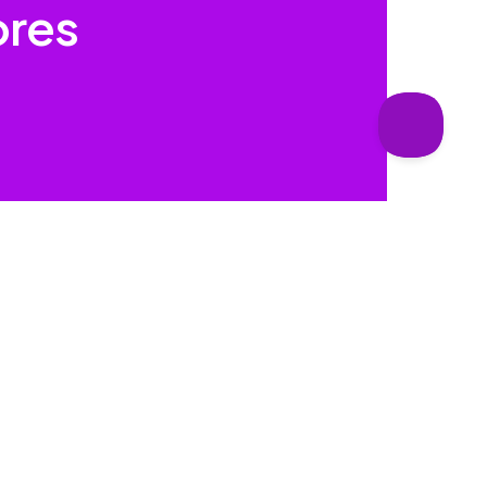
ores
Producto
Aprender
Todo sobre Mote
Síntesis de voz