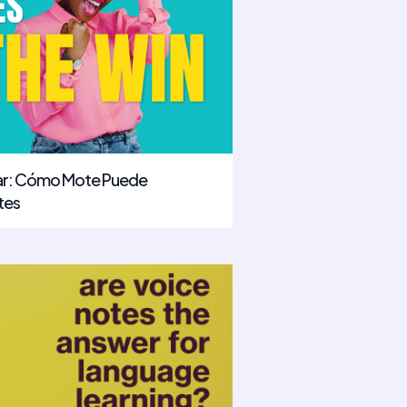
far: Cómo Mote Puede
tes