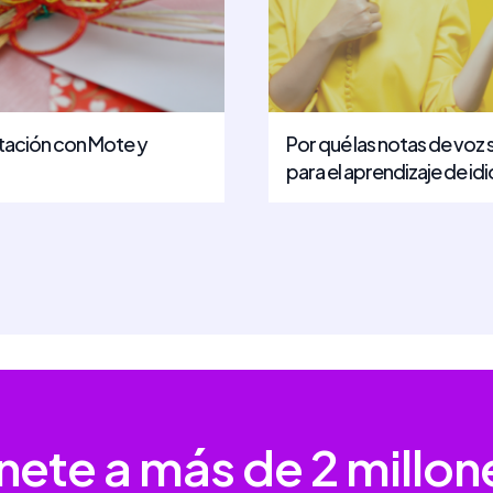
itación con Mote y
Por qué las notas de voz 
para el aprendizaje de i
nete a más de
2 millon