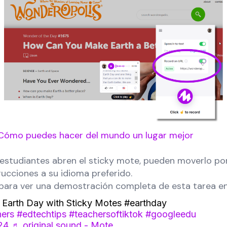
Cómo puedes hacer del mundo un lugar mejor
 estudiantes abren el sticky mote, pueden moverlo por
trucciones a su idioma preferido.
 para ver una demostración completa de esta tarea en
Earth Day with Sticky Motes #earthday
hers
#edtechtips
#teachersoftiktok
#googleedu
24
♬ original sound - Mote