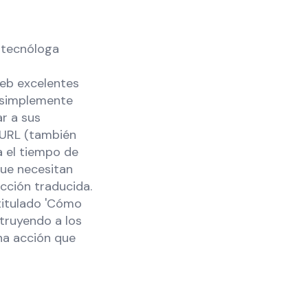
,
tecnóloga
 web excelentes
e simplemente
r a sus
 URL (también
a el tiempo de
que necesitan
ucción traducida.
titulado 'Cómo
truyendo a los
una acción que