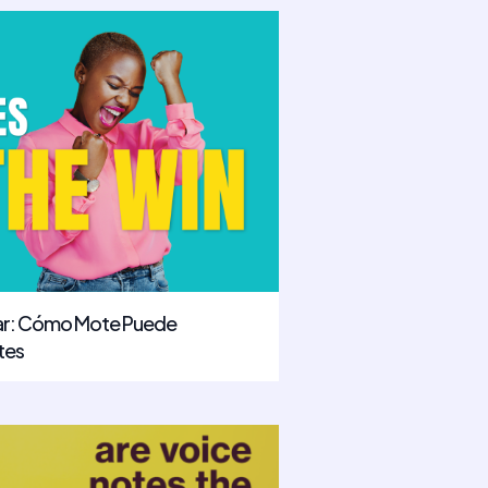
far: Cómo Mote Puede
tes