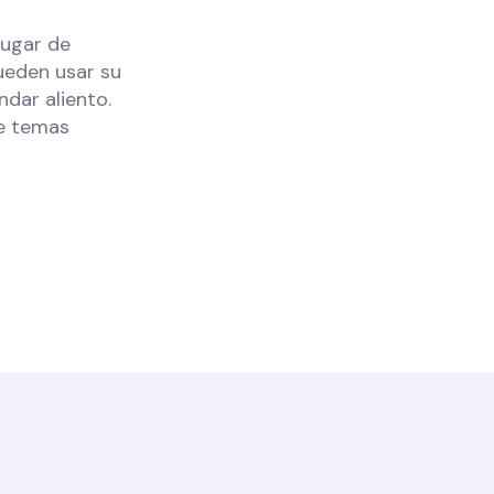
lugar de
ueden usar su
ndar aliento.
de temas