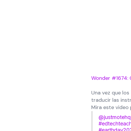
Wonder #1674: 
Una vez que los
traducir las ins
Mira este video
@justmotehq
#edtechteac
#earthday20