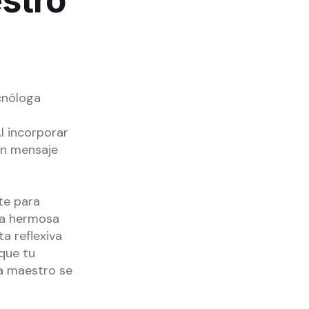
stro
cnóloga
l incorporar
un mensaje
te para
na hermosa
a reflexiva
que tu
da maestro se