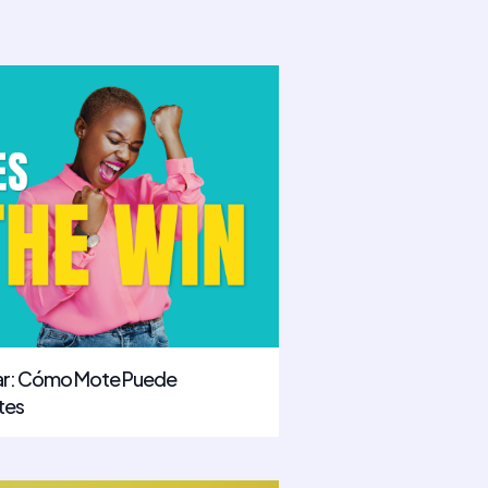
far: Cómo Mote Puede
tes