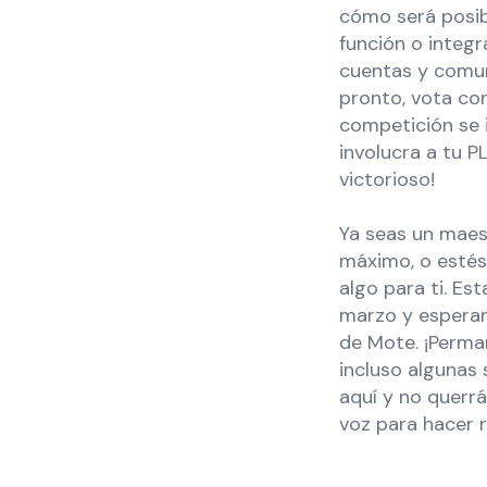
cómo será posib
función o integ
cuentas y comun
pronto, vota con
competición se i
involucra a tu 
victorioso!
Ya seas un maes
máximo, o estés
algo para ti. E
marzo y esperam
de Mote. ¡Perma
incluso algunas
aquí y no querrá
voz para hacer r