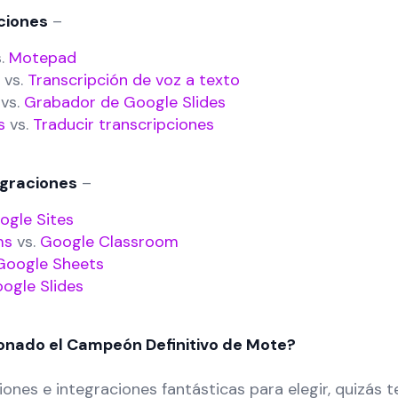
ciones
–
.
Motepad
vs.
Transcripción de voz a texto
vs.
Grabador de Google Slides
s
vs.
Traducir transcripciones
egraciones
–
ogle Sites
ms
vs.
Google Classroom
Google Sheets
ogle Slides
onado el Campeón Definitivo de Mote?
ones e integraciones fantásticas para elegir, quizás 