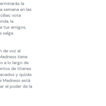
erminarás la
da semana en las
illas: vota
nda, la
 a tus amigos,
e salga
n de voz al
 Madness tiene
o a lo largo de
entos de titanes
tacados y quizás
te Madness está
ar el poder de la