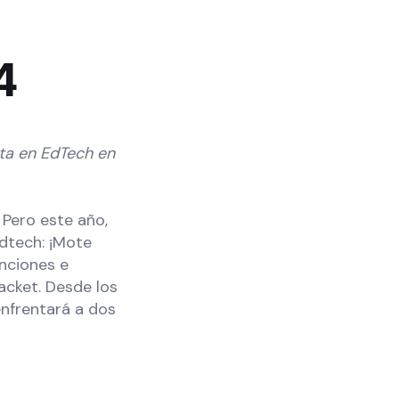
4
sta en EdTech en
 Pero este año,
dtech: ¡Mote
nciones e
acket. Desde los
nfrentará a dos