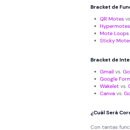
Bracket de Fun
QR Motes
vs
Hypermotes
Mote Loops
Sticky Mote
Bracket de Int
Gmail
vs.
Go
Google For
Wakelet
vs.
Canva
vs.
Go
¿Cuál Será Cor
Con tantas funci