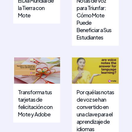
El Día Mundial de
Notas de Voz
la Tierra con
para Triunfar:
Mote
Cómo Mote
Puede
Beneficiar a Sus
Estudiantes
Transforma tus
Por qué las notas
tarjetas de
de voz se han
felicitación con
convertido en
Mote y Adobe
una clave para el
aprendizaje de
idiomas