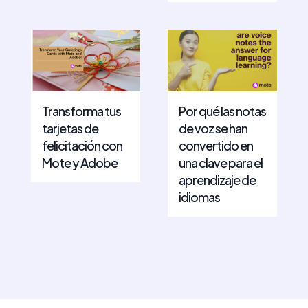
Transforma tus
Por qué las notas
tarjetas de
de voz se han
felicitación con
convertido en
Mote y Adobe
una clave para el
aprendizaje de
idiomas