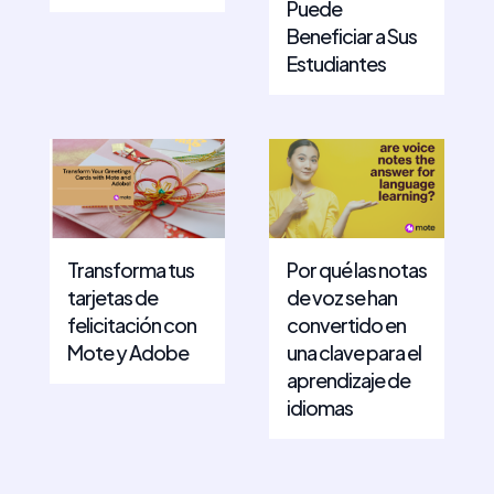
Puede
Beneficiar a Sus
Estudiantes
Transforma tus
Por qué las notas
tarjetas de
de voz se han
felicitación con
convertido en
Mote y Adobe
una clave para el
aprendizaje de
idiomas