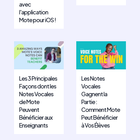
avec
l'application
Mote pour iOS !
Les 3 Principales
Les Notes
Façons dont les
Vocales
Notes Vocales
Gagnent la
de Mote
Partie :
Peuvent
Comment Mote
Bénéficier aux
Peut Bénéficier
Enseignants
à Vos Élèves