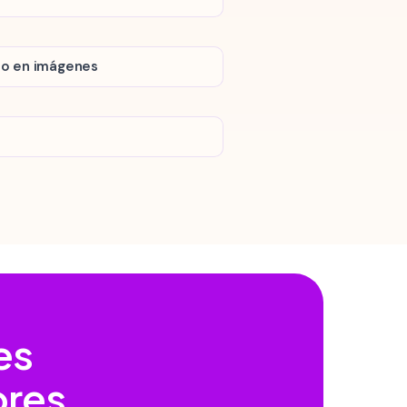
xto en imágenes
es
ores