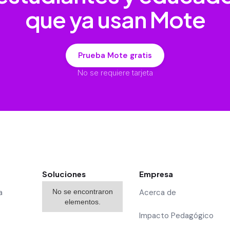
que ya usan Mote
Prueba Mote gratis
No se requiere tarjeta
Soluciones
Empresa
a
No se encontraron
Acerca de
elementos.
Impacto Pedagógico