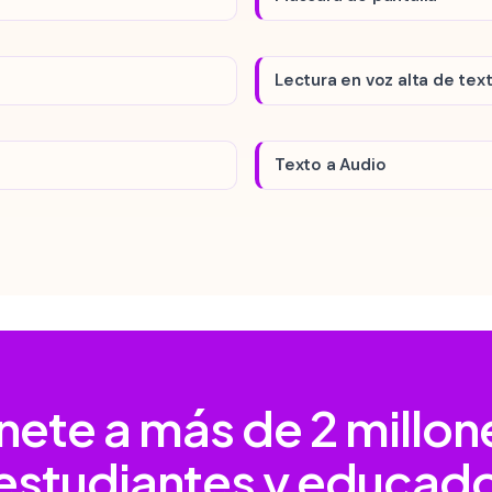
Lectura en voz alta de te
Texto a Audio
nete a más de
2 millon
estudiantes y educad