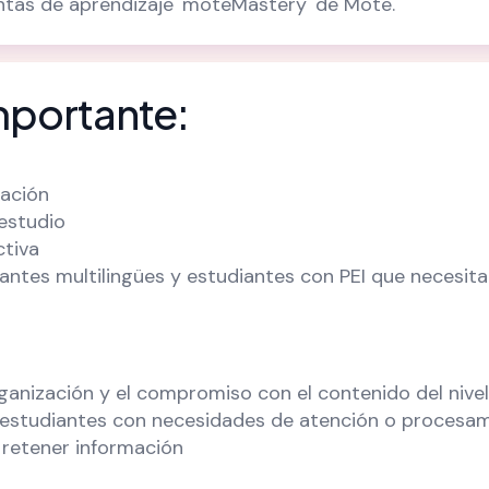
ntas de aprendizaje 'moteMastery' de Mote.
mportante:
lación
 estudio
ctiva
antes multilingües y estudiantes con PEI que necesit
rganización y el compromiso con el contenido del nive
los estudiantes con necesidades de atención o procesa
 retener información