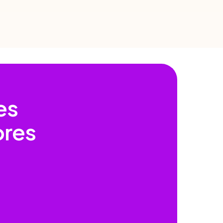
es
ores