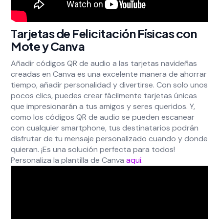
Tarjetas de Felicitación Físicas con
Mote y Canva
Añadir códigos QR de audio a las tarjetas navideñas
creadas en Canva es una excelente manera de ahorrar
tiempo, añadir personalidad y divertirse. Con solo unos
pocos clics, puedes crear fácilmente tarjetas únicas
que impresionarán a tus amigos y seres queridos. Y,
como los códigos QR de audio se pueden escanear
con cualquier smartphone, tus destinatarios podrán
disfrutar de tu mensaje personalizado cuando y donde
quieran. ¡Es una solución perfecta para todos!
Personaliza la plantilla de Canva
aquí.