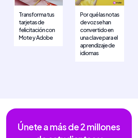
Transforma tus
Por qué las notas
tarjetas de
de voz se han
felicitación con
convertido en
Mote y Adobe
una clave para el
aprendizaje de
idiomas
Únete a más de
2 millones