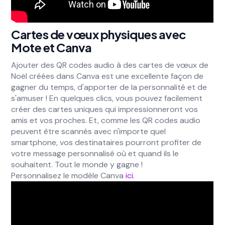
Cartes de vœux physiques avec
Mote et Canva
Ajouter des QR codes audio à des cartes de vœux de
Noël créées dans Canva est une excellente façon de
gagner du temps, d'apporter de la personnalité et de
s'amuser ! En quelques clics, vous pouvez facilement
créer des cartes uniques qui impressionneront vos
amis et vos proches. Et, comme les QR codes audio
peuvent être scannés avec n'importe quel
smartphone, vos destinataires pourront profiter de
votre message personnalisé où et quand ils le
souhaitent. Tout le monde y gagne !
Personnalisez le modèle Canva
ici.