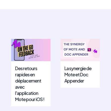
Des retours
La synergie de
rapides en
Mote et Doc
déplacement
Appender
avec
l'application
Mote pour iOS !