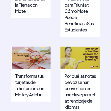
la Tierra con
para Triunfar:
Mote
Cómo Mote
Puede
Beneficiar a Sus
Estudiantes
Transforma tus
Por qué las notas
tarjetas de
de voz se han
felicitación con
convertido en
Mote y Adobe
una clave para el
aprendizaje de
idiomas