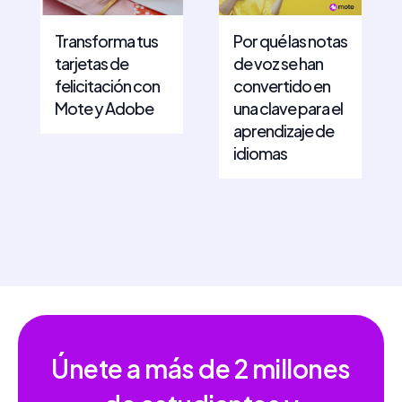
Transforma tus
Por qué las notas
tarjetas de
de voz se han
felicitación con
convertido en
Mote y Adobe
una clave para el
aprendizaje de
idiomas
Únete a más de
2 millones