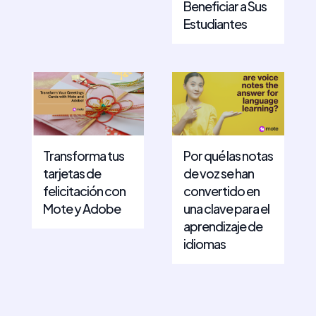
Beneficiar a Sus
Estudiantes
Transforma tus
Por qué las notas
tarjetas de
de voz se han
felicitación con
convertido en
Mote y Adobe
una clave para el
aprendizaje de
idiomas