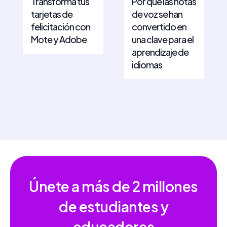
Transforma tus
Por qué las notas
tarjetas de
de voz se han
felicitación con
convertido en
Mote y Adobe
una clave para el
aprendizaje de
idiomas
Únete a más de
2 millones
de estudiantes y
educadores