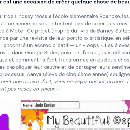
r est une occasion de créer quelque chose de beau
art de Lindsey Moss à l'école élémentaire Roanoke, les
uième année ne se contentent pas de créer des œuvres 
e à Mote ! Ce projet (inspiré du livre de Barney Saltzb
e par une revisite de leur portfolio artistique, en sé
 rencontré un accroc créatif — un « oops ». Les élève
vre dans Google Slides, pointent l'erreur, puis utilis
faute et comment ils l'ont transformée en quelque cho
es d'expliquer leur œuvre et de partager leurs sentim
 processus. Aanya (élève de cinquième année) souligne
ent une œuvre d'art, vous ne voyez pas les erreurs. L
nt pas mises en valeur. »