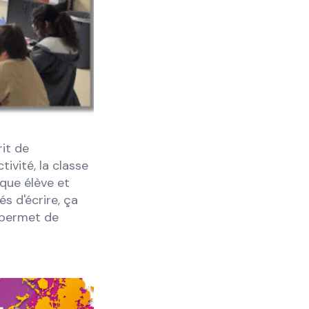
it de
tivité, la classe
aque élève et
és d'écrire, ça
 permet de