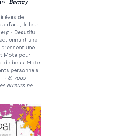
 »
-Barney
 élèves de
d'art ; ils leur
erg « Beautiful
lectionnant une
s prennent une
ent Mote pour
se de beau. Mote
ents personnels
 :
« Si vous
es erreurs ne