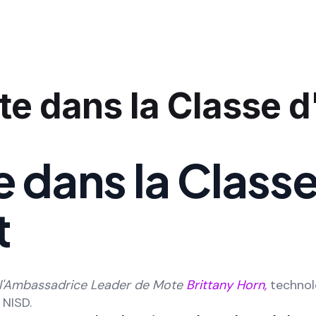
e dans la Classe d
 dans la Class
t
de l'Ambassadrice Leader de Mote
Brittany Horn,
techno
NISD.