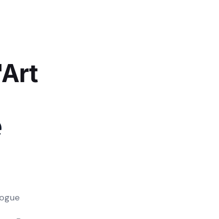
'Art
e
logue