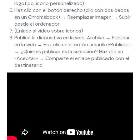
logotipo, icono personalizado)
Haz clic con el botón derecho (clic con dos dedos
en un Chromebook) → Reemplazar imagen → Subir
desde el ordenador
(Enlace al vídeo sobre iconos)
Publica la diapositiva en la web: Archivo → Publicar
en la web → Haz clic en el botón amarillo «Publicar»
→ ¿Quieres publicar esta selección? Haz clic en
«Aceptar» → Comparte el enlace publicado con el
destinatario