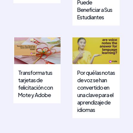
Puede
Beneficiar a Sus
Estudiantes
Transforma tus
Por qué las notas
tarjetas de
de voz se han
felicitación con
convertido en
Mote y Adobe
una clave para el
aprendizaje de
idiomas