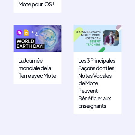
Mote pour iOS !
La Journée
Les 3 Principales
mondiale de la
Façons dont les
Terre avec Mote
Notes Vocales
de Mote
Peuvent
Bénéficier aux
Enseignants