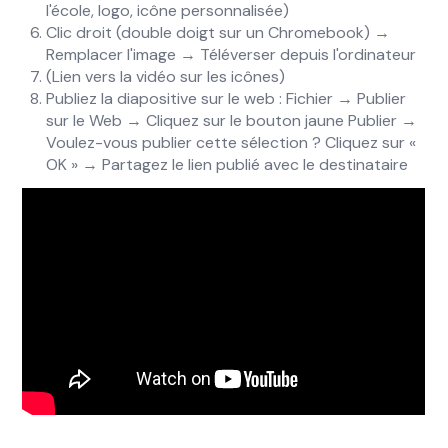
l'école, logo, icône personnalisée)
Clic droit (double doigt sur un Chromebook) →
Remplacer l'image → Téléverser depuis l'ordinateur
(Lien vers la vidéo sur les icônes)
Publiez la diapositive sur le web : Fichier → Publier
sur le Web → Cliquez sur le bouton jaune Publier →
Voulez-vous publier cette sélection ? Cliquez sur «
OK » → Partagez le lien publié avec le destinataire