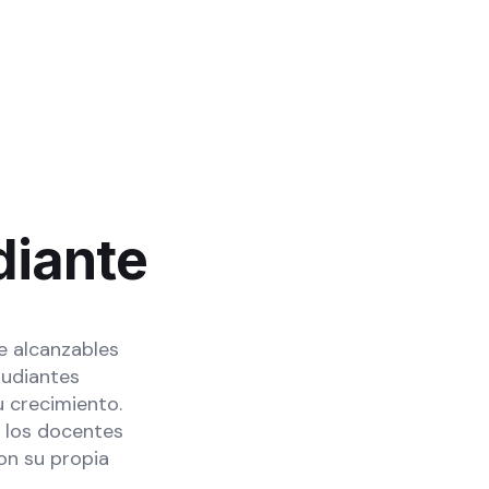
diante
e alcanzables
tudiantes
u crecimiento.
 los docentes
on su propia