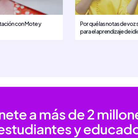
itación con Mote y
Por qué las notas de voz 
para el aprendizaje de i
nete a más de
2 millon
estudiantes y educad