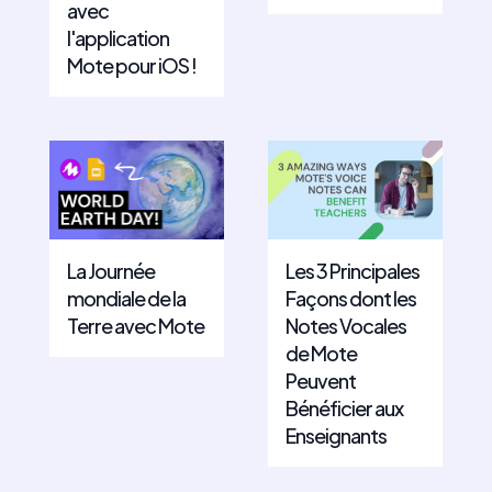
avec
l'application
Mote pour iOS !
La Journée
Les 3 Principales
mondiale de la
Façons dont les
Terre avec Mote
Notes Vocales
de Mote
Peuvent
Bénéficier aux
Enseignants