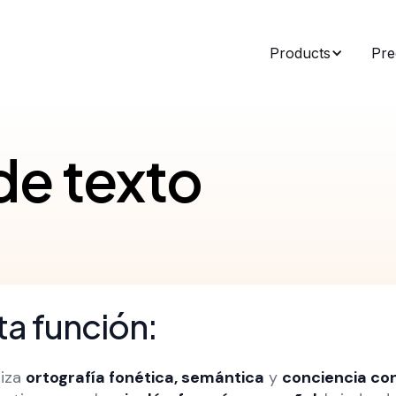
Products
Pre
de texto
a función:
liza
ortografía fonética, semántica
y
conciencia co