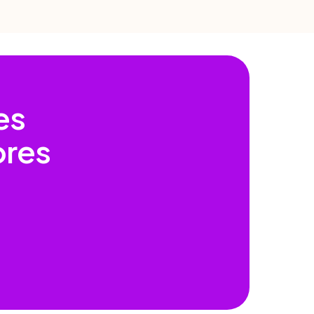
es
ores