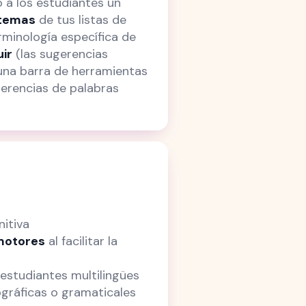
o a los estudiantes un
 temas
de tus listas de
rminología específica de
ir
(las sugerencias
una barra de herramientas
ugerencias de palabras
nitiva
motores
al facilitar la
estudiantes multilingües
gráficas o gramaticales