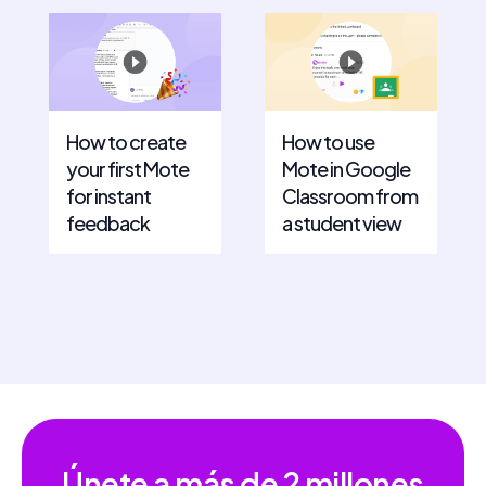
How to create
How to use
your first Mote
Mote in Google
for instant
Classroom from
feedback
a student view
Únete a más de
2 millones