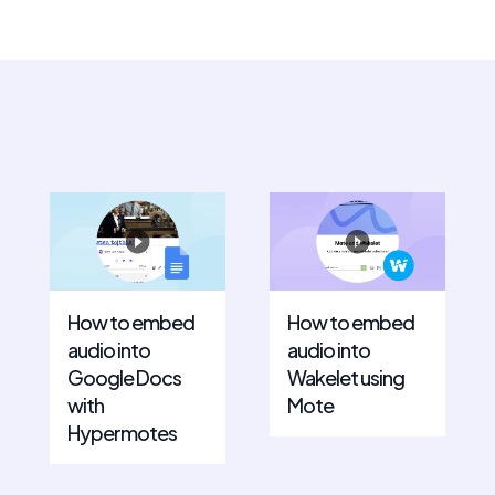
How to embed
How to embed
audio into
audio into
Google Docs
Wakelet using
with
Mote
Hypermotes