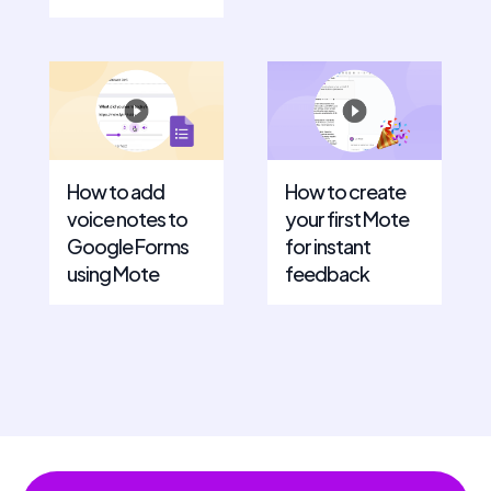
How to add
How to create
voice notes to
your first Mote
Google Forms
for instant
using Mote
feedback