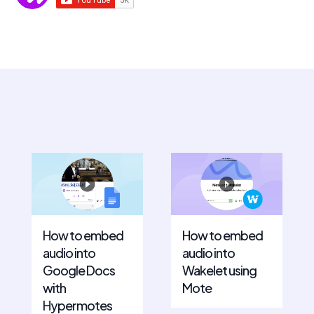
How to embed
How to embed
audio into
audio into
Google Docs
Wakelet using
with
Mote
Hypermotes