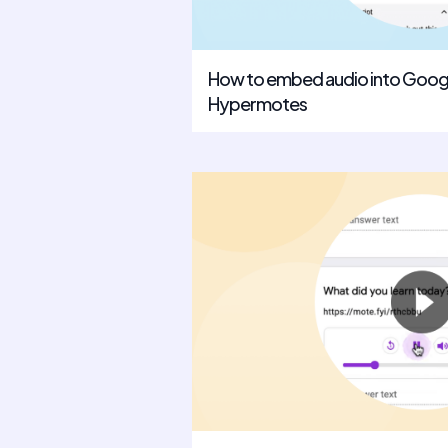
How to embed audio into Goog
Hypermotes