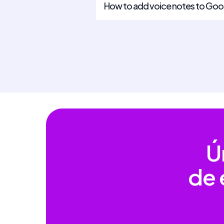
How to add voice notes to Goo
Ú
de 