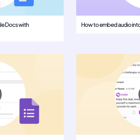
le Docs with
How to embed audio int