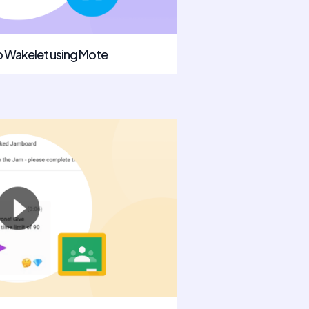
o Wakelet using Mote