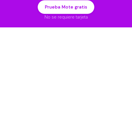
Prueba Mote gratis
No se requiere tarjeta
Soluciones
Empresa
a
No se encontraron
Acerca de
elementos.
Impacto Pedagógico
Idiomas
Privacidad
cial
Declaración de
Accesibilidad