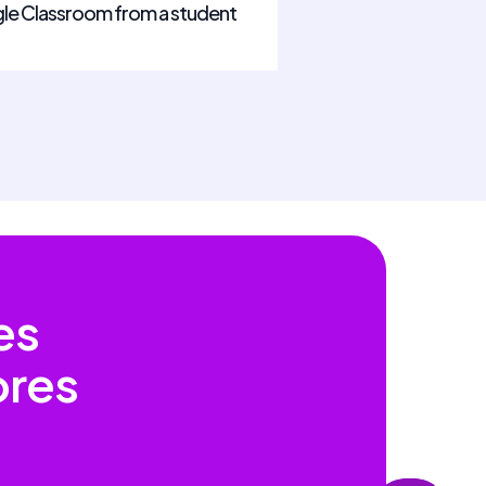
le Classroom from a student
es
ores