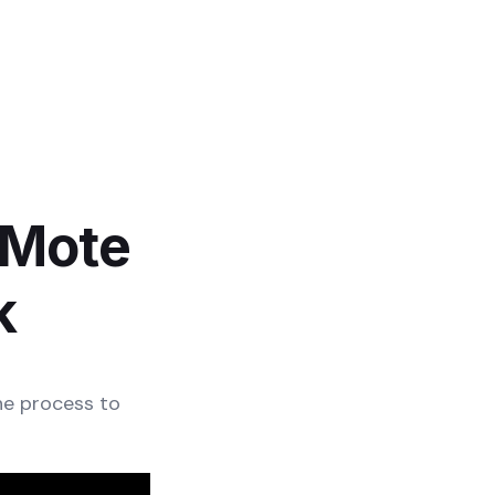
 Mote
k
he process to