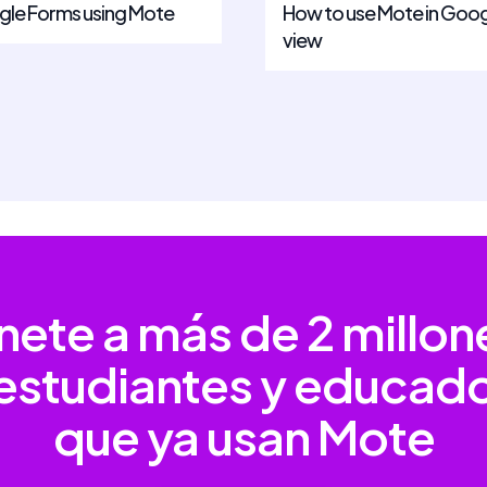
gle Forms using Mote
How to use Mote in Goog
view
nete a más de
2 millon
estudiantes y educad
que ya usan Mote