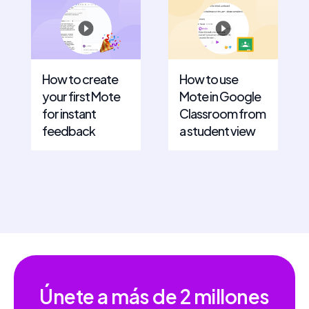
How to create
How to use
your first Mote
Mote in Google
for instant
Classroom from
feedback
a student view
Únete a más de
2 millones