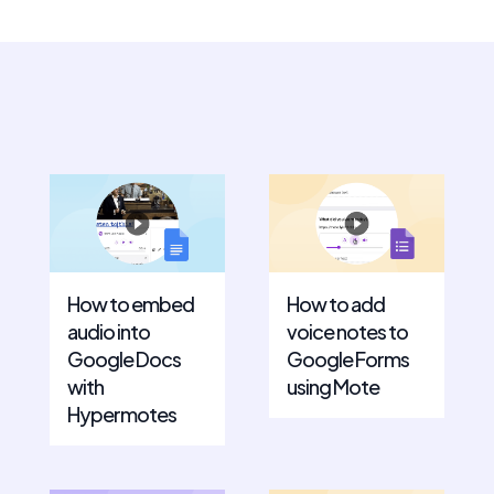
How to embed
How to add
audio into
voice notes to
Google Docs
Google Forms
with
using Mote
Hypermotes