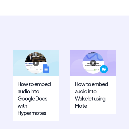
How to embed
How to embed
audio into
audio into
Google Docs
Wakelet using
with
Mote
Hypermotes