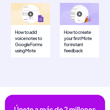
How to add
How to create
voice notes to
your first Mote
Google Forms
for instant
using Mote
feedback
Únete a más de
2 millones