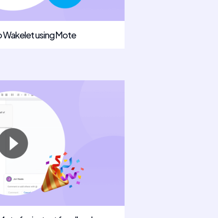
o Wakelet using Mote