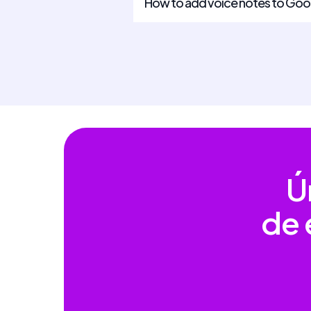
How to add voice notes to Goo
Ú
de 