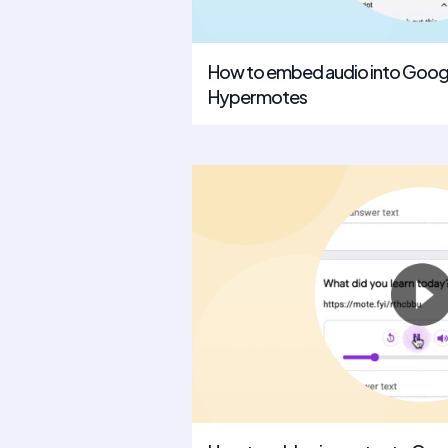
How to embed audio into Goog
Hypermotes