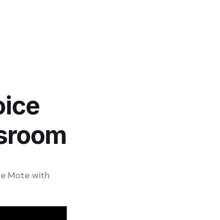
oice
ssroom
se Mote with