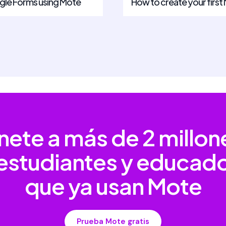
gle Forms using Mote
How to create your first
nete a más de
2 millon
estudiantes y educad
que ya usan Mote
Prueba Mote gratis