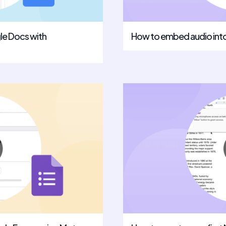
le Docs with
How to embed audio int