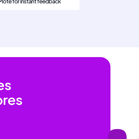
 Mote for instant feedback
es
ores