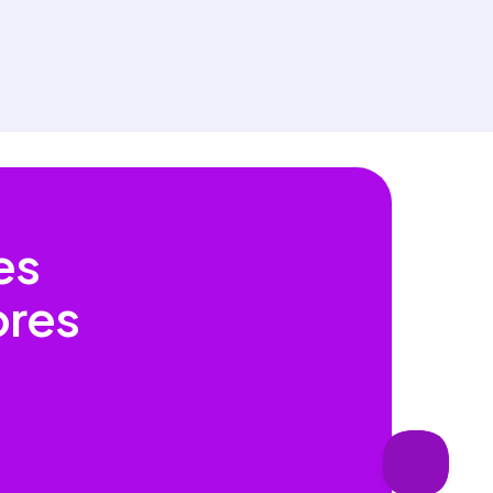
es
ores