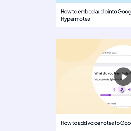
How to embed audio into Goog
Hypermotes
How to add voice notes to Goo