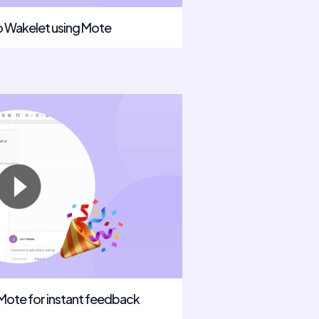
o Wakelet using Mote
 Mote for instant feedback