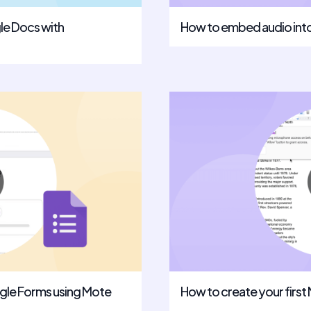
le Docs with
How to embed audio int
gle Forms using Mote
How to create your first