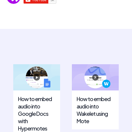
How to embed
How to embed
audio into
audio into
Google Docs
Wakelet using
with
Mote
Hypermotes