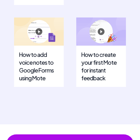
How to add
How to create
voice notes to
your first Mote
Google Forms
for instant
using Mote
feedback