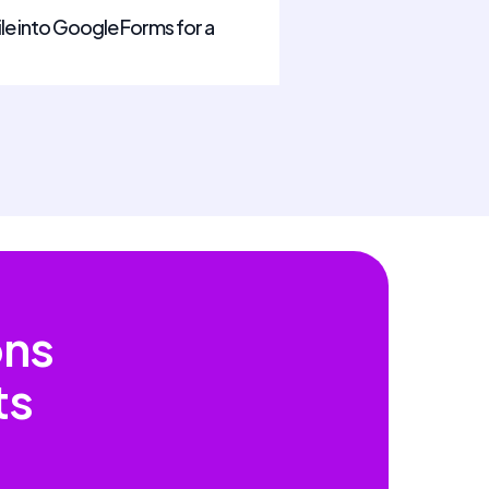
ile into Google Forms for a
ons
ts