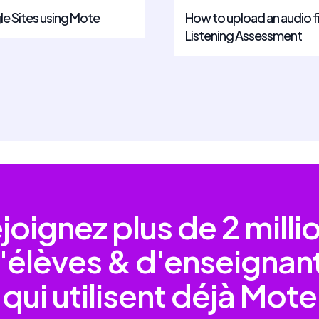
How to upload an audio f
e Sites using Mote
Listening Assessment
joignez plus de
2 milli
'élèves & d'enseignan
qui utilisent déjà Mote