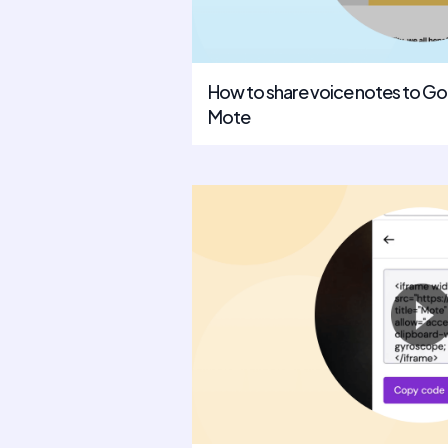
How to share voice notes to G
Mote