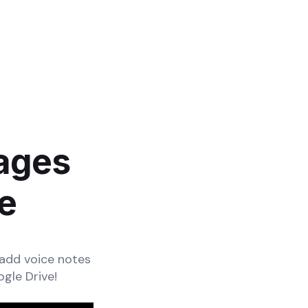
mages
e
 add voice notes
gle Drive!