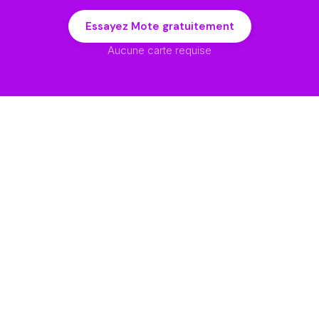
Essayez Mote gratuitement
Aucune carte requise
Solutions
Entreprise
Lecture à voix haute
À propos
Messagerie Vocale
Impact Pédagogique
Compétences Orales
Confidentialité
et d'Écoute
Déclaration