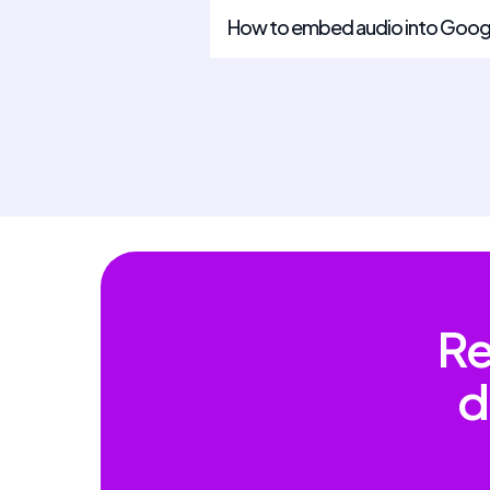
How to embed audio into Googl
Re
d