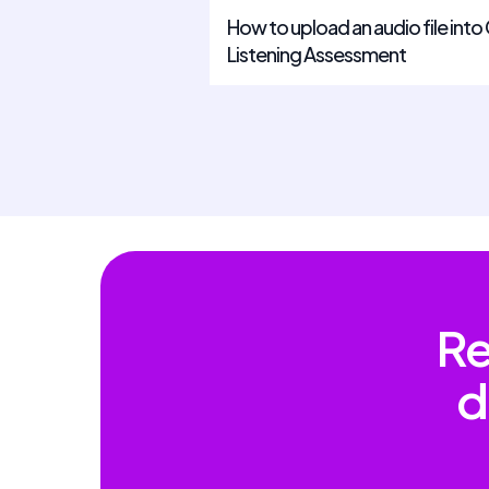
How to upload an audio file int
Listening Assessment
Re
d