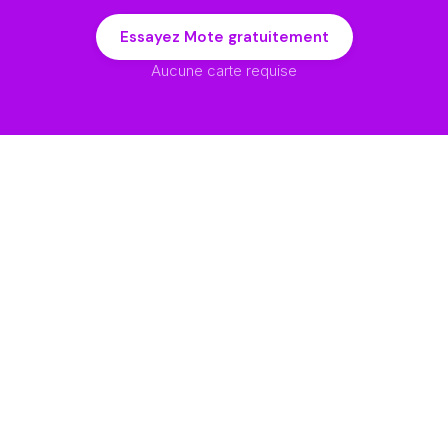
Essayez Mote gratuitement
Aucune carte requise
Solutions
Entreprise
Lecture à voix haute
À propos
Messagerie Vocale
Impact Pédagogique
Compétences Orales
Confidentialité
et d'Écoute
Déclaration