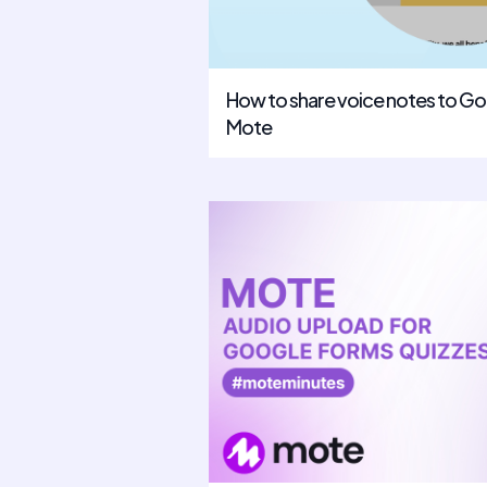
How to share voice notes to G
Mote