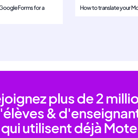
o Google Forms for a
How to translate your Mo
joignez plus de
2 milli
'élèves & d'enseignan
qui utilisent déjà Mote