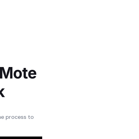
 Mote
k
he process to