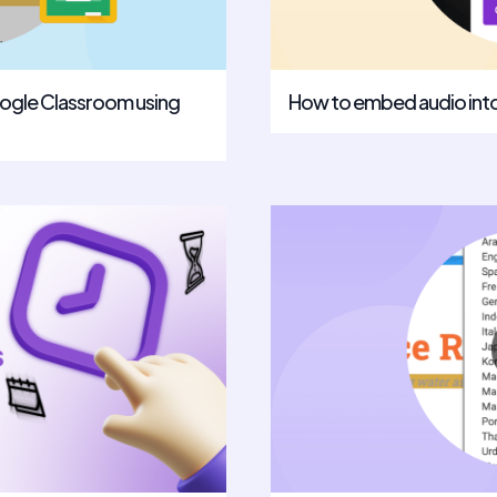
oogle Classroom using
How to embed audio into