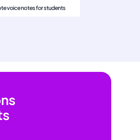
te voice notes for students
ons
ts