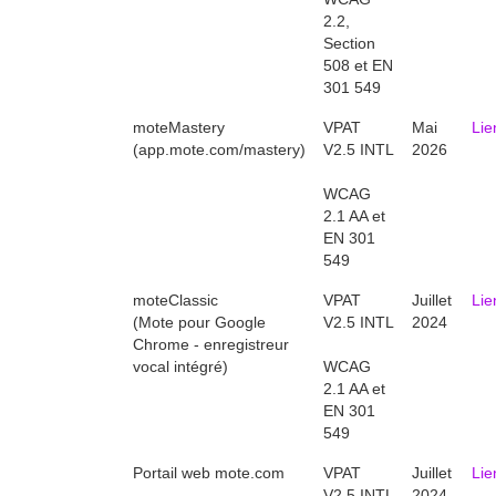
2.2,
Section
508 et EN
301 549
moteMastery
VPAT
Mai
Lie
(app.mote.com/mastery)
V2.5 INTL
2026
WCAG
2.1 AA et
EN 301
549
moteClassic
VPAT
Juillet
Lie
(Mote pour Google
V2.5 INTL
2024
Chrome - enregistreur
vocal intégré)
WCAG
2.1 AA et
EN 301
549
Portail web mote.com
VPAT
Juillet
Lie
V2.5 INTL
2024