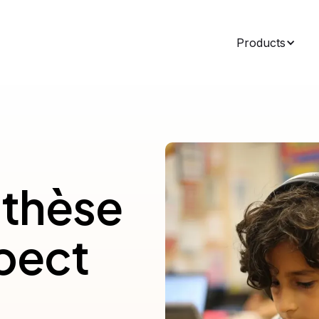
Products
nthèse
pect