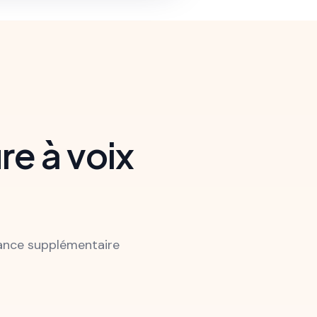
re à voix
tance supplémentaire
Facile à appren