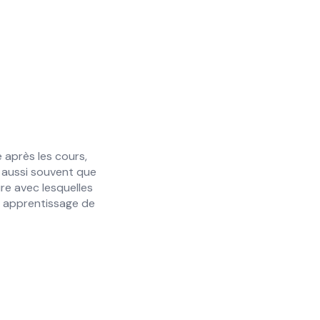
 après les cours,
Cela a été merve
r aussi souvent que
publication de tra
ure avec lesquelles
en apprentissage de