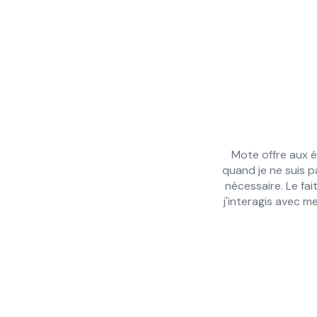
Mote offre aux é
 chaque test et quiz
quand je ne suis p
be, puis les insérer
nécessaire. Le fai
pprenants. C'était
j'interagis avec m
Slide 4 of 16.