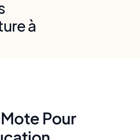
s
ture à
rement
UA et soutenir
t Mote Pour
ucation