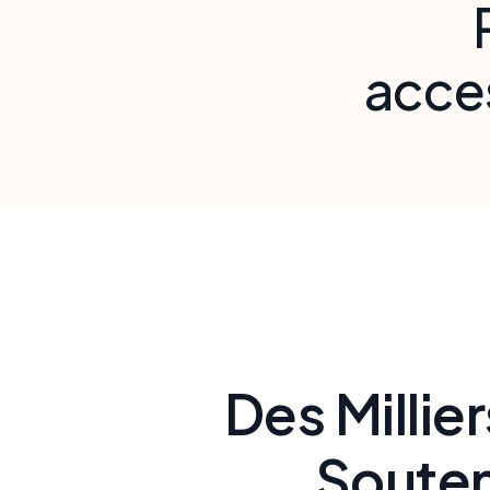
acces
voix 
Proposez des 
Des Millie
Souten