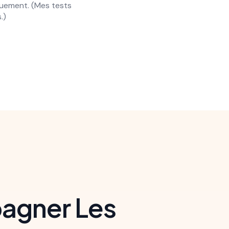
iquement. (Mes tests
une par une dans 
.)
pagner Les