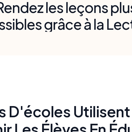
Rendez les leçons plu
sibles grâce à la Lec
haute et à l'enregist
vocal
aménagements audio pour respecter les directives C
les élèves ayant des PEI et des plans 504
rs D'écoles Utilisen
ir Les Élèves En Éd