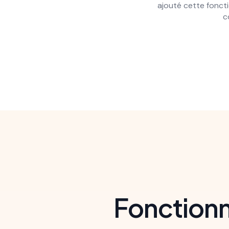
ajouté cette foncti
c
Slide 2 of 16.
Fonctionn