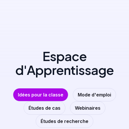
E
s
p
a
c
e
d
'
A
p
p
r
e
n
t
i
s
s
a
g
e
Idées pour la classe
Mode d'emploi
Études de cas
Webinaires
Études de recherche