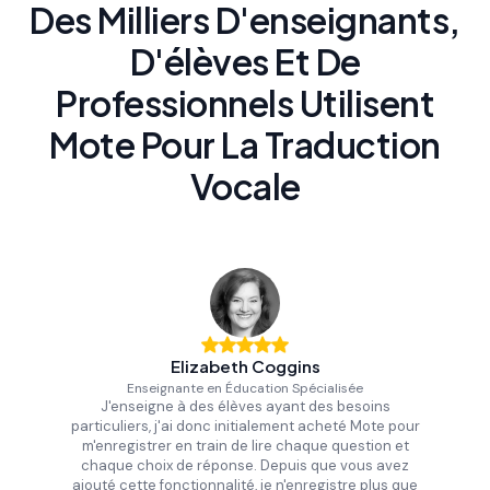
Des Milliers D'enseignants,
Offrez aux élèves en apprentissage du
D'élèves Et De
français langue seconde le soutien
nécessaire pour apprendre aux côtés de
Professionnels Utilisent
leurs camarades
Mote Pour La Traduction
Vocale
Elizabeth Coggins
Enseignante en Éducation Spécialisée
J'enseigne à des élèves ayant des besoins
particuliers, j'ai donc initialement acheté Mote pour
m'enregistrer en train de lire chaque question et
chaque choix de réponse. Depuis que vous avez
ajouté cette fonctionnalité, je n'enregistre plus que