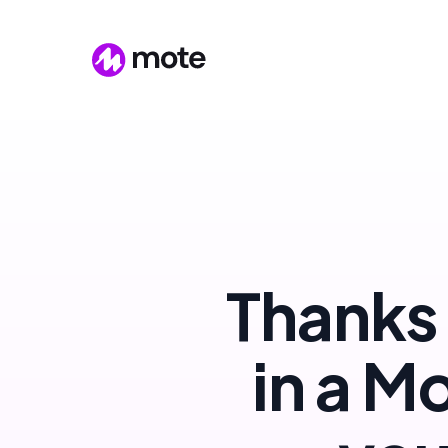
Thanks 
in a M