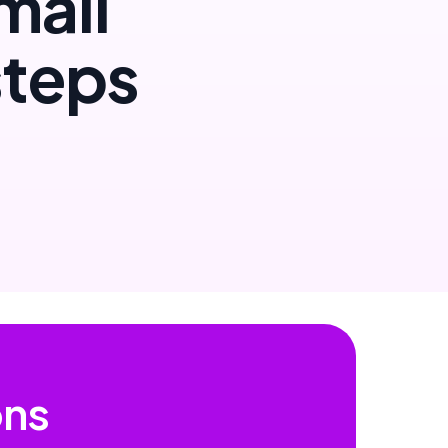
mail
steps
ons