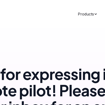
Products
for expressing 
ote pilot! Pleas