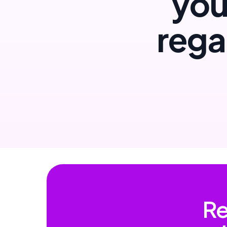
you
rega
Re