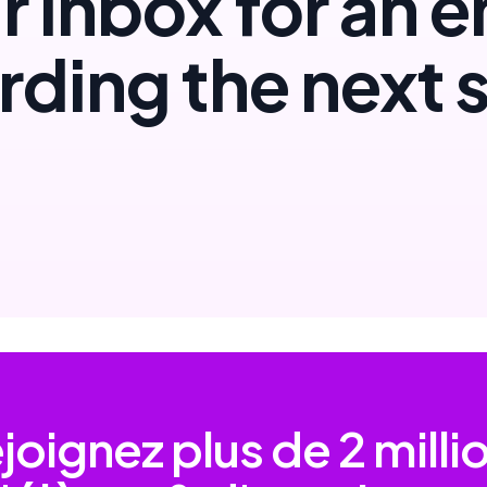
r inbox for an e
rding the next 
joignez plus de
2 milli