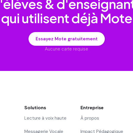
'élèves & d'enseignan
qui utilisent déjà Mote
Essayez Mote gratuitement
Aucune carte requise
Solutions
Entreprise
Lecture à voix haute
À propos
Messagerie Vocale
Impact Pédagogique