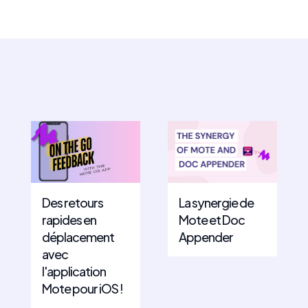
Des retours
La synergie de
rapides en
Mote et Doc
déplacement
Appender
avec
l'application
Mote pour iOS !